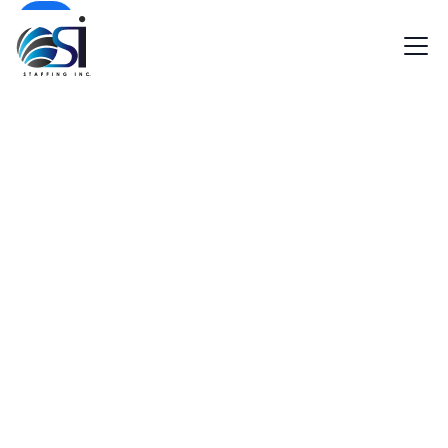
EN
SP
¿Por qué contratar con OSI?
Manufacturing jobs that 
moving
Get steady shifts where you make things happen
Factories, warehouses, and production lines never s