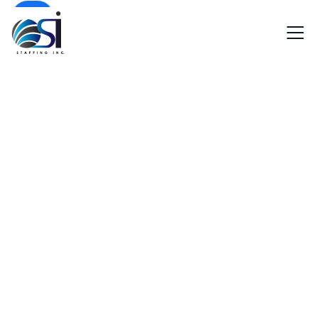
EN
SP
¿Por qué contratar con OSI?
Jobs in food that move fa
Work that keeps the lines moving, and people fe
From production to prep, from packaging to quality 
In this industry, timing and reliability matter. So do